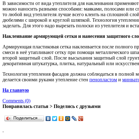
В зависимости от вида утеплителя для наклеивания применяютс
можно наносить разными способами: маяками, полосами или сп
то любой вид утеплителя лучше всего клеить на сплошной сл
дюбелями с широкой и круглой шляпкой. Технология утепления ф
заделать. Для этого надо вырезать полоски из утеплителя и вст
Наклеивание армирующей сетки и нанесения защитного сло
Армирующая пластиковая сетка наклеивается после полного п
смеси в неё утапливают сетку при помощи металлического шпате
второй защитный слой. После высыхания защитный слой грунту
декоративная штукатурка, плитка, натуральный или искусстве
Технология утепления фасадов должна соблюдаться в полной м
делается своими руками утепление стен
пенопластом
и
минват
На главную
Comments (0)
Понравилась статья > Поделись с друзьями
Поделиться…
.