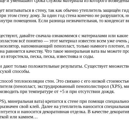
 ещё и уменьшают срока службы материала из которого возведены
дет впитываться в стену, так как обычно утеплитель защищён г
 при этом стену дому. За один год стена конечно не разрушится, 
утри помещения. Если разница незначительная, то конденсат выпа
ществуют, давайте сначала ознакомимся с материалами или каки
опластом всё понятно — этот материал известен всем уже очень 
золятор, напоминающий пенопласт, только намного плотнее, пр
на равняется качеству. Что такое минеральная вата вы можете п
з вторстекла, песка, песка, известняка и соды.
 дают только положительные результаты. Существует множество
сухой способы.
пособ теплоизоляции стен. Это связано с его низкой стоимость
плителя (пенопласт, экструдированный пенополистирол (XPS), м
зводить при температуре от +5 и при отсутствии дождя.
S), минеральная вата) крепится к стене при помощи специальн
назначен свой клей. Далее на утеплитель наносится специальная
нтуется и наносится декоративная отделка. В качестве декорат
литкой или камнем…