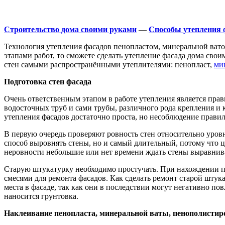
Строительство дома своими руками
—
Способы утепления 
Технология утепления фасадов пенопластом, минеральной ват
этапами работ, то сможете сделать утепление фасада дома сво
стен самыми распространёнными утеплителями: пенопласт,
ми
Подготовка стен фасада
Очень ответственным этапом в работе утепления является пра
водосточных труб и сами трубы, различного рода крепления и
утепления фасадов достаточно проста, но несоблюдение правил
В первую очередь проверяют ровность стен относительно уро
способ выровнять стены, но и самый длительный, потому что ц
неровности небольшие или нет времени ждать стены выравнив
Старую штукатурку необходимо простучать. При нахождении п
смесями для ремонта фасадов. Как сделать ремонт старой шту
места в фасаде, так как они в последствии могут негативно 
наносится грунтовка.
Наклеивание пенопласта, минеральной ваты, пенополистир