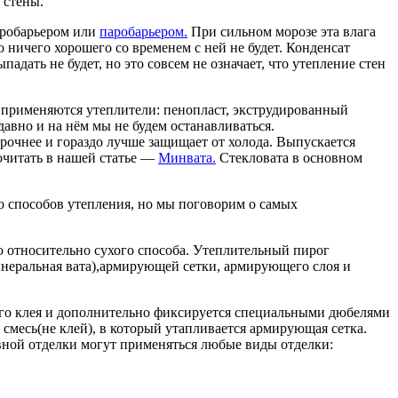
 стены.
идробарьером или
паробарьером.
При сильном морозе эта влага
но ничего хорошего со временем с ней не будет. Конденсат
дать не будет, но это совсем не означает, что утепление стен
е применяются утеплители: пенопласт, экструдированный
давно и на нём мы не будем останавливаться.
очнее и гораздо лучше защищает от холода. Выпускается
рочитать в нашей статье —
Минвата.
Стекловата в основном
 способов утепления, но мы поговорим о самых
ю относительно сухого способа. Утеплительный пирог
инеральная вата),армирующей сетки, армирующего слоя и
ого клея и дополнительно фиксируется специальными дюбелями
 смесь(не клей), в который утапливается армирующая сетка.
ивной отделки могут применяться любые виды отделки: