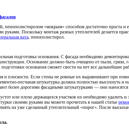
фасадов
ой, пенополистиролом «мокрым» способом достаточно проста и 
ими руками. Поскольку монтаж разных утеплителей делается прак
неральная вата
, пенополистирол.
вильная подготовка основания. С фасада необходимо демонтиров
 конструкции. Основание должно быть очищено от пыли, грязи, г
 подготовки основания сможет свести на нет все дальнейшие ра
вня и плоскости. Если стены не ровные их выравнивают при по
ементно-песчаная штукатурка должна полностью высохнуть и наб
ают более дорогими фасадными штукатурками — они наносятся н
устот или плохо держащихся участков их необходимо удалить и
катурки своими руками вы можете прочитать в нашей статье
ремо
повлиять на уже сделанный утеплительный «пирог». После высых
ола.