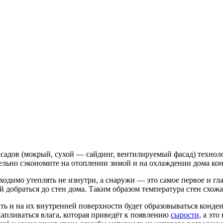
асадов (мокрый, сухой — сайдинг, вентилируемый фасад) технол
ельно сэкономите на отоплении зимой и на охлаждении дома ко
ходимо утеплять не изнутри, а снаружи — это самое первое и гл
ей добраться до стен дома. Таким образом температура стен схож
ть и на их внутренней поверхности будет образовываться конден
скапливаться влага, которая приведёт к появлению
сырости,
а это