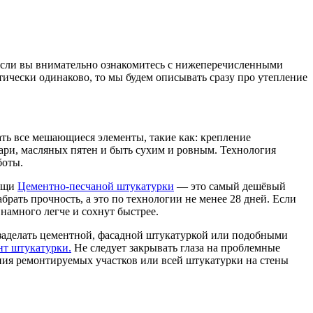
если вы внимательно ознакомитесь с нижеперечисленными
тически одинаково, то мы будем описывать сразу про утепление
ать все мешающиеся элементы, такие как: крепление
ари, масляных пятен и быть сухим и ровным. Технология
боты.
мощи
Цементно-песчаной штукатурки
— это самый дешёвый
рать прочность, а это по технологии не менее 28 дней. Если
амного легче и сохнут быстрее.
 заделать цементной, фасадной штукатуркой или подобными
нт штукатурки.
Не следует закрывать глаза на проблемные
ания ремонтируемых участков или всей штукатурки на стены