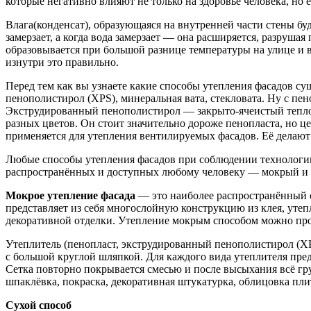
которые негативно влияют не только на здоровье человека, но
Влага(конденсат), образующаяся на внутренней части стены бу
замерзает, а когда вода замерзает — она расширяется, разрушая
образовывается при большой разнице температуры на улице и вн
изнутри это правильно.
Перед тем как вы узнаете какие способы утепления фасадов су
пенополистирол (XPS), минеральная вата, стекловата. Ну с пен
Экструдированный пенополистирол — закрыто-ячеистый теплои
разных цветов. Он стоит значительно дороже пенопласта, но це
применяется для утепления вентилируемых фасадов. Её делают и
Любые способы утепления фасадов при соблюдении технологии
распространённых и доступных любому человеку — мокрый и 
Мокрое утепление фасада
— это наиболее распространённый с
представляет из себя многослойную конструкцию из клея, уте
декоративной отделки. Утепление мокрым способом можно прои
Утеплитель (пенопласт, экструдированный пенополистирол (XP
с большой круглой шляпкой. Для каждого вида утеплителя пред
Сетка повторно покрывается смесью и после высыхания всё гру
шпаклёвка, покраска, декоративная штукатурка, облицовка п
Сухой способ