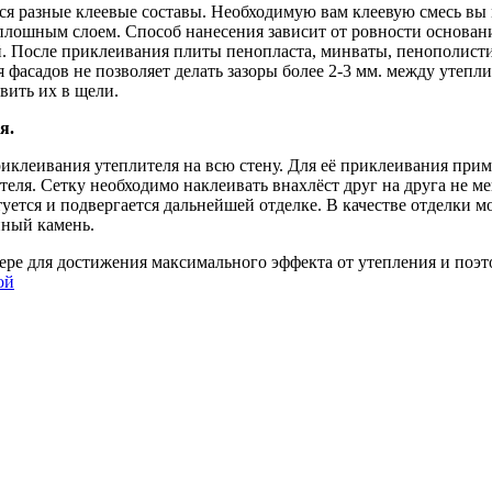
я разные клеевые составы. Необходимую вам клеевую смесь вы м
лошным слоем. Способ нанесения зависит от ровности основания
ой. После приклеивания плиты пенопласта, минваты, пенополи
асадов не позволяет делать зазоры более 2-3 мм. между утеплит
авить их в щели.
я.
риклеивания утеплителя на всю стену. Для её приклеивания пр
ля. Сетку необходимо наклеивать внахлёст друг на друга не мен
ется и подвергается дальнейшей отделке. В качестве отделки м
нный камень.
ере для достижения максимального эффекта от утепления и поэт
ой