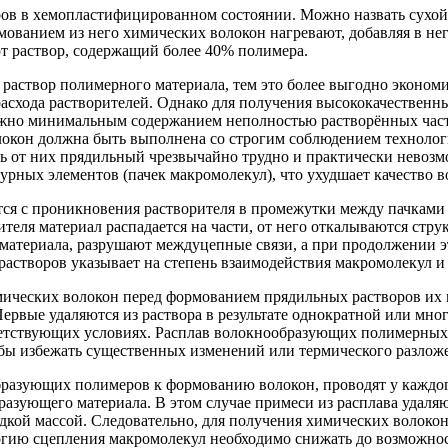
ров в хемопластифицированном состоянии. Можно назвать сухо
ованием из него химических волокон нагревают, добавляя в не
 раствор, содержащий более 40% полимера.
раствор полимерного материала, тем это более выгодно экономи
расхода растворителей. Однако для получения высококачественн
ожно минимальным содержанием неполностью растворённых част
н должна быть выполнена со строгим соблюдением технологии. 
ть от них прядильный чрезвычайно трудно и практически невозм
рных элементов (пачек макромолекул), что ухудшает качество в
ся с проникновения растворителя в промежутки между пачками 
еля материал распадается на части, от него откалываются стру
материала, разрушают междуцепные связи, а при продолжении эт
 растворов указывает на степень взаимодействия макромолекул и
ческих волокон перед формованием прядильных растворов их 
Первые удаляются из раствора в результате однократной или мн
ветствующих условиях. Расплав волокнообразующих полимерных
бы избежать существенных изменений или термического разлож
разующих полимеров к формованию волокон, проводят у каждог
разующего материала. В этом случае примеси из расплава удаляю
идкой массой. Следовательно, для получения химических волок
гию сцепления макромолекул необходимо снижать до возможност