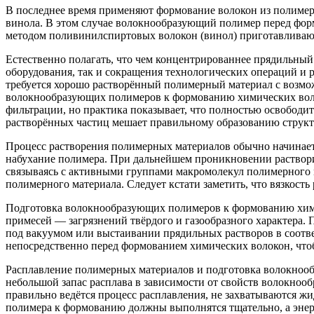
В последнее время применяют формование волокон из полиме
винола. В этом случае волокнообразующий полимер перед форм
методом поливинилспиртовых волокон (винол) приготавливают
Естественно полагать, что чем концентрированнее прядильный 
оборудования, так и сокращения технологических операций и 
требуется хорошо растворённый полимерный материал с возм
волокнообразующих полимеров к формованию химических волоко
фильтрации, но практика показывает, что полностью освободи
растворённых частиц мешает правильному образованию структу
Процесс растворения полимерных материалов обычно начинает
набухание полимера. При дальнейшем проникновении растворит
связываясь с активными группами макромолекул полимерного 
полимерного материала. Следует кстати заметить, что вязкость
Подготовка волокнообразующих полимеров к формованию хими
примесей — загрязнений твёрдого и газообразного характера. 
под вакуумом или выстаивании прядильных растворов в соот
непосредственно перед формованием химических волокон, что
Расплавление полимерных материалов и подготовка волокнооб
небольшой запас расплава в зависимости от свойств волокнооб
правильно ведётся процесс расплавления, не захватываются ж
полимера к формованию должны выполнятся тщательно, а энер