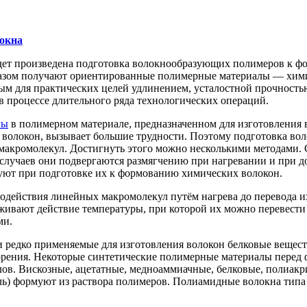
окна
удет произведена подготовка волокнообразующих полимеров к ф
разом получают ориентированные полимерные материалы — химич
ым для практических целей удлинением, усталостной прочность
в процессе длительного ряда технологических операций.
лы
в полимерном материале, предназначенном для изготовления в
 волокон, вызывает большие трудности. Поэтому подготовка в
 макромолекул. Достигнуть этого можно несколькими методами.
случаев они подвергаются размягчению при нагревании и при д
уют при подготовке их к формованию химических волокон.
ействия линейных макромолекул путём нагрева до перевода их 
вают действие температуры, при которой их можно перевести в
ми.
и редко применяемые для изготовления волокон белковые вещес
рения. Некоторые синтетические полимерные материалы перед 
лов. Вискозные, ацетатные, медноаммиачные, белковые, полиак
ь) формуют из раствора полимеров. Полиамидные волокна типа 