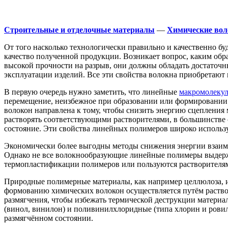
Строительные и отделочные материалы
—
Химические вол
От того насколько технологически правильно и качественно б
качество полученной продукции. Возникает вопрос, каким об
высокой прочности на разрыв, они должны обладать достаточн
эксплуатации изделий. Все эти свойства волокна приобретают 
В первую очередь нужно заметить, что линейные
макромолеку
перемещение, неизбежное при образовании или формировании
волокон направлена к тому, чтобы снизить энергию сцепления
растворять соответствующими растворителями, в большинстве 
состояние. Эти свойства линейных полимеров широко использ
Экономически более выгодны методы снижения энергии взаимод
Однако не все волокнообразующие линейные полимеры выдержи
термопластификации полимеров или пользуются растворителя
Природные полимерные материалы, как например целлюлоза, 
формованию химических волокон осуществляется путём раство
размягчения, чтобы избежать термической деструкции материа
(винол, винилон) и поливинилхлоридные (типа хлорин и ровил
размягчённом состоянии.