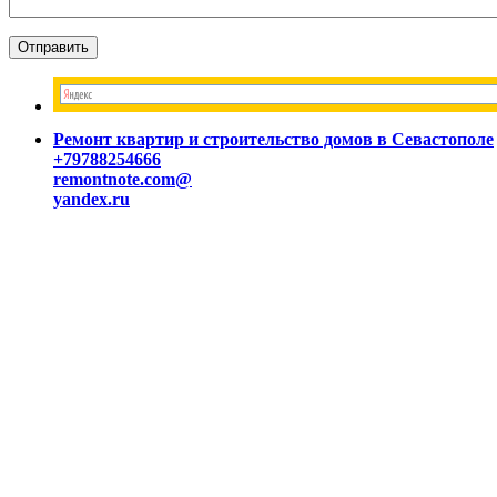
Ремонт квартир и строительство домов в Севастополе
+79788254666
remontnote.com@
yandex.ru