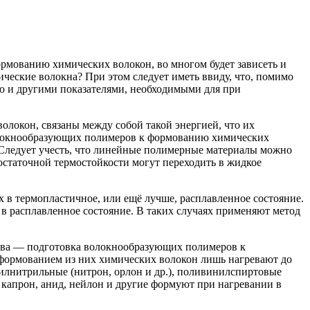
ормованию химических волокон, во многом будет зависеть и
еские волокна? При этом следует иметь ввиду, что, помимо
ю и другими показателями, необходимыми для при
олокон, связаны между собой такой энергией, что их
олокнообразующих полимеров к формованию химических
 Следует учесть, что линейные полимерные материалы можно
остаточной термостойкости могут переходить в жидкое
в термопластичное, или ещё лучше, расплавленное состояние.
 расплавленное состояние. В таких случаях применяют метод
тва — подготовка волокнообразующих полимеров к
формованием из них химических волокон лишь нагревают до
рилнитрильные (нитрон, орлон и др.), поливинилспиртовые
капрон, анид, нейлон и другие формуют при нагревании в