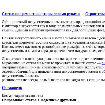
Статьи про ремонт квартиры своими руками
—
Строитель
Облицовочный искусственный камень очень правдоподобно имит
Имитатор выпускается как в виде прямоугольных плиток так 
камень. Данный материал применяется как для облицовки фасад
Плитки искусственного камня изготавливаются из бетона с до
краситель позволяет достичь схожести с натуральным камнем.
Камень имеет настолько разнообразные рельефы, за счёт котор
искусственным камнем гораздо дешевле чем натуральным, особе
Декоративная плитка укладывается на заранее подготовленное
выравнивание стены вы можете прочитать в нашей статье —
в
материала клей, причём в зависимости от условий эксплуатац
отделки обычный для приклеивания искусственного камня в о
искусственный камень
расшивается не всегда, ведь бывает кладка когда швы специаль
На главную
Комментарии отключены
Понравилась статья > Поделись с друзьями