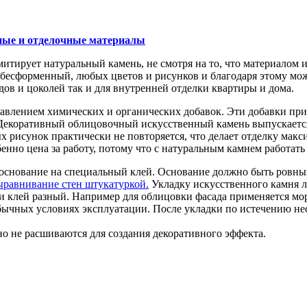
ные и отделочные материалы
ирует натуральный камень, не смотря на то, что материалом из
и бесформенный, любых цветов и рисунков и благодаря этому м
ов и цоколей так и для внутренней отделки квартиры и дома.
бавлением химических и органических добавок. Эти добавки пр
 Декоративный облицовочный искусственный камень выпускается
ых рисунок практически не повторяется, что делает отделку ма
нно цена за работу, потому что с натуральным камнем работать 
 основание на специальный клей. Основание должно быть ровны
ыравнивание стен штукатуркой.
Укладку искусственного камня л
ии клей разный. Например для облицовки фасада применяется мо
бычных условиях эксплуатации. После укладки по истечению н
но не расшиваются для создания декоративного эффекта.