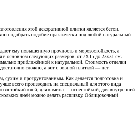
готовления этой декоративной плитки является бетон.
ожно подобрать подобие практически под любой натуральный
идают ему повышенную прочность и морозостойкость, а
 в основном следующих размеров: от 7Х15 до 23х31 см.
ксимально приближённой к натуральной. Стоимость отделки
достаточно сложно, а вот с ровной плиткой — нет.
м, сухим и прогрунтованным. Как делается подготовка и
учше всего производить на специальный для этого вида
розостойкий клей, для камина — огнестойкий, для внутренней
ескольких дней можно делать расшивку. Облицовочный