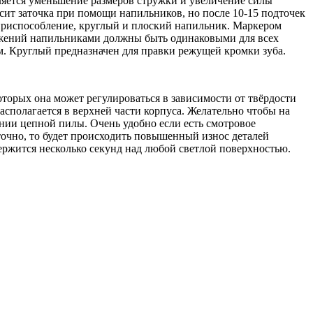
вляется уменьшение размеров стружки и увеличение силы
сит заточка при помощи напильников, но после 10-15 подточек
 приспособление, круглый и плоский напильник. Маркером
движений напильниками должны быть одинаковыми для всех
м. Круглый предназначен для правки режущей кромки зуба.
оторых она может регулироваться в зависимости от твёрдости
асполагается в верхней части корпуса. Желательно чтобы на
нии цепной пилы. Очень удобно если есть смотровое
аточно, то будет происходить повышенный износ деталей
держится несколько секунд над любой светлой поверхностью.