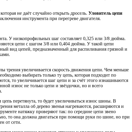
которая не даёт случайно открыть дросель.
Уловитель цепи
ыключения инструмента при перегреве двигателя.
а. У низкопрофильных шаг составляет 0,325 или 3/8 дюйма.
яются цепи с шагом 3/8 или 0,404 дюйма. У такой цепи
льный вид цепей, предназначенный для распиливания грязной и
ками.
илы трения увеличивается скорость движения цепи. Чем меньше
необходимо выбирать только ту цепь, которая подходит по
ются, то увеличивается шаг цепи и за счёт этого изнашиваются
ной износ не только цепи и звёздочки, но и всего
.
 цепь перетянута, то будет увеличиваться износ шины. В
рения металла об дерево звенья нагреваются, расширяются и
трументе натяжку проверяют так: по середине цепи звено
льно, то она должна двигаться при помощи руки по шине, но при
н от сети.