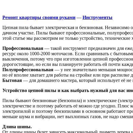
Ремонт квартиры своими руками
—
Инструменты
Цепная пила бывает электрическая и бензиновая. Независимо о
дачном участке. Пилы бывают профессиональные, полупрофессион
этой статье мы рассмотрим не только устройство, технические 
Профессиональная
— такой инструмент предназначен для ежед
ресурс около 1000-2000 моточасов. Если сравнивать с бытовым
выключения, потому что при изготовлении цепной профессион
дорогостоящие, но если вы планируете работать ей почти кажды
Полупрофессиональная
— у нее значительно меньшая мощность
но её вполне хватает для работы на стройке или при распилке д
Бытовая
— для домашнего мастера, который использует её не 
Устройство цепной пилы и как выбрать нужный для вас ин
Пилы бывают бензиновые (бензопила) и электрические (электр
электричестве и поэтому работать её можно где угодно. Плюс к
электропилой и поэтому бензопилами в основном работают проф
меньше шума и вибрации, нет выхлопных газов, не надо смешив
Длина шины.
От длины шины будет зависеть максимальный диаметр дерева и