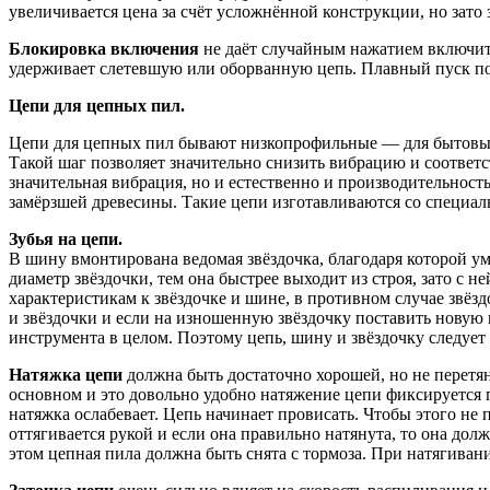
увеличивается цена за счёт усложнённой конструкции, но зато
Блокировка включения
не даёт случайным нажатием включить
удерживает слетевшую или оборванную цепь. Плавный пуск по
Цепи для цепных пил.
Цепи для цепных пил бывают низкопрофильные — для бытовых
Такой шаг позволяет значительно снизить вибрацию и соответ
значительная вибрация, но и естественно и производительност
замёрзшей древесины. Такие цепи изготавливаются со специ
Зубья на цепи.
В шину вмонтирована ведомая звёздочка, благодаря которой ум
диаметр звёздочки, тем она быстрее выходит из строя, зато с 
характеристикам к звёздочке и шине, в противном случае звёзд
и звёздочки и если на изношенную звёздочку поставить новую ц
инструмента в целом. Поэтому цепь, шину и звёздочку следует 
Натяжка цепи
должна быть достаточно хорошей, но не перетян
основном и это довольно удобно натяжение цепи фиксируется п
натяжка ослабевает. Цепь начинает провисать. Чтобы этого не
оттягивается рукой и если она правильно натянута, то она дол
этом цепная пила должна быть снята с тормоза. При натягиван