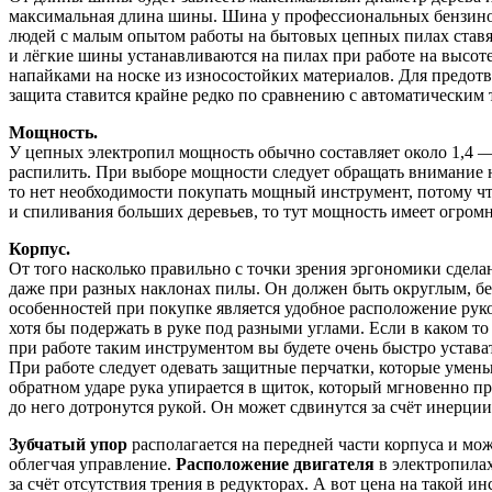
максимальная длина шины. Шина у профессиональных бензиновы
людей с малым опытом работы на бытовых цепных пилах ставят
и лёгкие шины устанавливаются на пилах при работе на высо
напайками на носке из износостойких материалов. Для предот
защита ставится крайне редко по сравнению с автоматическим 
Мощность.
У цепных электропил мощность обычно составляет около 1,4 — 
распилить. При выборе мощности следует обращать внимание на
то нет необходимости покупать мощный инструмент, потому что
и спиливания больших деревьев, то тут мощность имеет огромн
Корпус.
От того насколько правильно с точки зрения эргономики сдела
даже при разных наклонах пилы. Он должен быть округлым, без
особенностей при покупке является удобное расположение руко
хотя бы подержать в руке под разными углами. Если в каком т
при работе таким инструментом вы будете очень быстро устава
При работе следует одевать защитные перчатки, которые умен
обратном ударе рука упирается в щиток, который мгновенно пр
до него дотронутся рукой. Он может сдвинутся за счёт инерции
Зубчатый упор
располагается на передней части корпуса и мож
облегчая управление.
Расположение двигателя
в электропилах
за счёт отсутствия трения в редукторах. А вот цена на такой