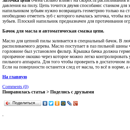
Заточка цепи
очень сильно влияет на скорость распиливания 
давления на пилу. Цепь точится двумя способами: станком для
напильником зубьям нужно возвращать геометрию только на ст
необходимо отметить зуб с которого началась заточка, чтобы 
зубьев. Плоский напильник предназначен для протачивания ог
Бачок для масла и автоматическая смазка цепи.
Масло для цепной пилы заливается в специальный бачок. В люб
распиливаемого дерева. Масло поступает в паз пильной шины ч
горловине был установлен фильтр. Крышка бачка должна герме
прозрачное окошко через которое можно легко контролировать у
пильного аппарата. Для того чтобы проверить в достаточном л
Если на поверхности останется след от масла, то всё в норме, а
На главную
Comments (0)
Понравилась статья > Поделись с друзьями
Поделиться…
.