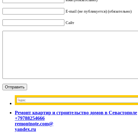
E-mail (не публикуется) (обязательно)
Сайт
Ремонт квартир и строительство домов в Севастополе
+79788254666
remontnote.com@
yandex.ru