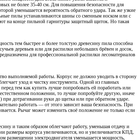
вых не более 35-40 см. Для повышения безопасности для
орой уменьшается вероятность обратного удара. Так же узкие
альные пилы устанавливаются шины со сменным носком или с
ают на конце пильной гарнитуры защитный щиток. Но такая
щность тем быстрее и более толстую древесину пила способна
сучьев деревьев или для распилки небольших брёвен и досок,
 предназначена для профессиональной распилки лесоматериалов
ество выполняемой работы. Корпус не должно уводить в сторону
блегчает уход и чистку инструмента. Одной из главных
 перед тем как купить лучше попробовать ей поработать или
неестественном положении, то лучше попробуйте другую, иначе
 при дотрагивании руки до щитка или при обратном ударе.
тельно работать — от этого зависит ваша безопасность. При
ивается. Рычаг может изменить своё положение не только если
есину и таким образом облегчают работу, уменьшая отдачу и
ии размеры корпуса увеличиваются, но и увеличивается КПД,
ьном размещении электродвигателя уменьшается мощность,