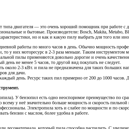
т типа двигателя — это очень хороший помощник при работе с др
альные и бытовые. Производители: Bosch, Makita, Metabo, Black&
характеристики, но и как и какую пилу выбрать для того или ино
невной работы по много часов в день. Обычно мощность профес
и, то у них моторесурс в 2-3 раза меньше. Таким инструментом 
альной пилы применяются довольно дорогие и очень качественн
й день не менее 5 часов, то другой вид покупать не следует.
 около 2-3 кВт. и пила не предназначена для таких больших на
ров для дачи.
каждый день. Ресурс таких пил примерно от 200 до 1000 часов. 
струмент.
опила). У бензопил есть одно неоспоримое преимущество по сра
о всему у неё значительно больше мощность и скорость пильной ц
ессионалы. Электропила хоть и слабее по мощности и по скорос
ать бензин с маслом, более удобна в работе.
ли лесоматериала, который пила способна распилить. С увелич