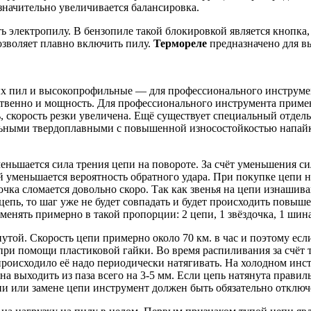
 значительно увеличивается балансировка.
 электропилу. В бензопиле такой блокировкой является кнопка, 
зволяет плавно включить пилу.
Термореле
предназначено для в
 пил и высокопрофильные — для профессионального инструмент
ственно и мощность. Для профессионального инструмента примен
ь, скорость резки увеличена. Ещё существует специальный отде
альными твердоплавными с повышенной износостойкостью напай
еньшается сила трения цепи на повороте. За счёт уменьшения с
ней уменьшается вероятность обратного удара. При покупке цепи 
очка сломается довольно скоро. Так как звенья на цепи изнашива
епь, то шаг уже не будет совпадать и будет происходить повышен
менять примерно в такой пропорции: 2 цепи, 1 звёздочка, 1 шина
утой. Скорость цепи примерно около 70 км. в час и поэтому если
ри помощи пластиковой гайки. Во время распиливания за счёт т
 происходило её надо периодически натягивать. На холодном инс
жна выходить из паза всего на 3-5 мм. Если цепь натянута прави
ии или замене цепи инструмент должен быть обязательно отключе