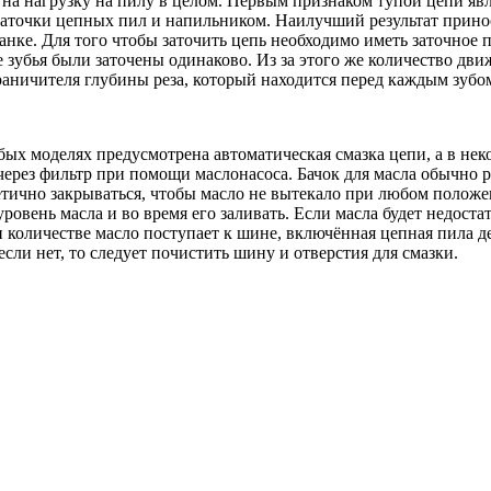
и на нагрузку на пилу в целом. Первым признаком тупой цепи я
 заточки цепных пил и напильником. Наилучший результат прино
анке. Для того чтобы заточить цепь необходимо иметь заточное
все зубья были заточены одинаково. Из за этого же количество 
раничителя глубины реза, который находится перед каждым зубо
ых моделях предусмотрена автоматическая смазка цепи, а в нек
ерез фильтр при помощи маслонасоса. Бачок для масла обычно р
тично закрываться, чтобы масло не вытекало при любом положе
ровень масла и во время его заливать. Если масла будет недост
и количестве масло поступает к шине, включённая цепная пила 
 если нет, то следует почистить шину и отверстия для смазки.