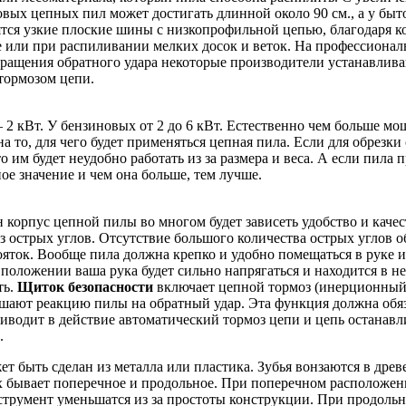
х цепных пил может достигать длинной около 90 см., а у быто
ся узкие плоские шины с низкопрофильной цепью, благодаря кот
те или при распиливании мелких досок и веток. На профессион
вращения обратного удара некоторые производители устанавлив
тормозом цепи.
2 кВт. У бензиновых от 2 до 6 кВт. Естественно чем больше мо
 то, для чего будет применяться цепная пила. Если для обрезки 
 им будет неудобно работать из за размера и веса. А если пила
ое значение и чем она больше, тем лучше.
н корпус цепной пилы во многом будет зависеть удобство и кач
 острых углов. Отсутствие большого количества острых углов о
яток. Вообще пила должна крепко и удобно помещаться в руке и
о положении ваша рука будет сильно напрягаться и находится в 
ть.
Щиток безопасности
включает цепной тормоз (инерционный)
ьшают реакцию пилы на обратный удар. Эта функция должна обяза
иводит в действие автоматический тормоз цепи и цепь останавл
.
ет быть сделан из металла или пластика. Зубья вонзаются в древ
 бывает поперечное и продольное. При поперечном расположен
 инструмент уменьшатся из за простоты конструкции. При продол