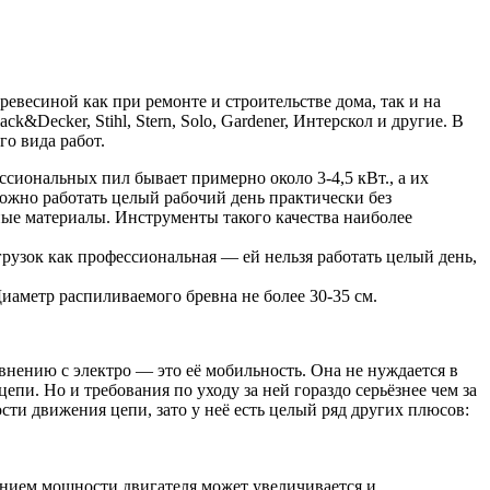
евесиной как при ремонте и строительстве дома, так и на
Decker, Stihl, Stern, Solo, Gardener, Интерскол и другие. В
го вида работ.
сиональных пил бывает примерно около 3-4,5 кВт., а их
можно работать целый рабочий день практически без
ые материалы. Инструменты такого качества наиболее
грузок как профессиональная — ей нельзя работать целый день,
Диаметр распиливаемого бревна не более 30-35 см.
внению с электро — это её мобильность. Она не нуждается в
епи. Но и требования по уходу за ней гораздо серьёзнее чем за
ти движения цепи, зато у неё есть целый ряд других плюсов:
ением мощности двигателя может увеличивается и