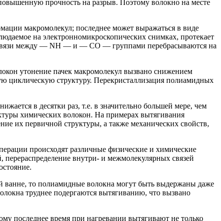
у повышенную прочность на разрыв. Поэтому волокно на месте
мации макромолекул; последнее может выражаться в виде
блюдаемое на электронномикроскопических снимках, протекает
 связи между — NH — и — CO — группами перебрасываются на
локон утонение пачек макромолекул вызвано снижением
ткую циклическую структуру. Перекристаллизация полиамидных
жается в десятки раз, т.е. в значительно большей мере, чем
уктуры химических волокон. На примерах вытягивания
ие их первичной структуры, а также механических свойств,
операции происходят различные физические и химические
, перераспределение внутри- и межмолекулярных связей
остояние.
й ванне, то полиамидные волокна могут быть выдержаны даже
олокна труднее подергаются вытягиванию, что вызвано
ому последнее время при нагревании вытягивают не только