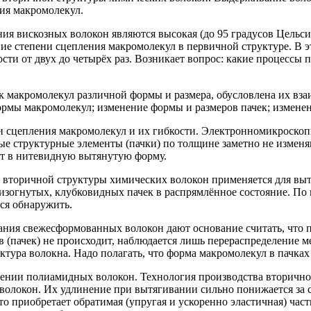
ия макромолекул.
ия вискозных волокон являются высокая (до 95 градусов Цельс
ение степени сцепления макромолекул в первичной структуре. В
сти от двух до четырёх раз. Возникает вопрос: какие процессы
ек макромолекул различной формы и размера, обусловлена их в
рмы макромолекул; изменение формы и размеров пачек; изменен
и сцепления макромолекул и их гибкости. Электронномикроскоп
е структурные элементы (пачки) по толщине заметно не изменя
ит в нитевидную вытянутую форму.
а вторичной структуры химических волокон применяется для вы
изогнутых, клубковидных пачек в распрямлённое состояние. По 
тся обнаружить.
ния свежесформованных волокон дают основание считать, что 
в (пачек) не происходит, наблюдается лишь перераспределение
уктура волокна. Надо полагать, что форма макромолекул в пачках
нении полиамидных волокон. Технология производства вторично
волокон. Их удлинение при вытягивании сильно понижается за 
о приобретает обратимая (упругая и ускоренно эластичная) час