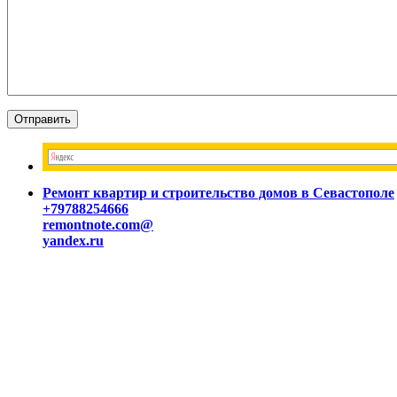
Ремонт квартир и строительство домов в Севастополе
+79788254666
remontnote.com@
yandex.ru