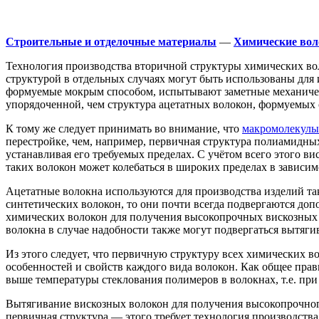
Строительные и отделочные материалы
—
Химические вол
Технология производства вторичной структуры химических во
структурой в отдельных случаях могут быть использованы для 
формуемые мокрым способом, испытывают заметные механическ
упорядоченной, чем структура ацетатных волокон, формуемых
К тому же следует принимать во внимание, что
макромолекулы
перестройке, чем, например, первичная структура полиамидны
устанавливая его требуемых пределах. С учётом всего этого 
таких волокон может колебаться в широких пределах в зависим
Ацетатные волокна используются для производства изделий так
синтетических волокон, то они почти всегда подвергаются д
химических волокон для получения высокопрочных вискозных
волокна в случае надобности также могут подвергаться вытяг
Из этого следует, что первичную структуру всех химических 
особенностей и свойств каждого вида волокон. Как общее пра
выше температуры стеклования полимеров в волокнах, т.е. при
Вытягивание вискозных волокон для получения высокопрочного
первичная структура — этого требует технология производств