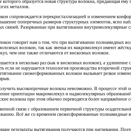
сте которого образуется новая структура волокна, придающая ем
огих металлов.
окон сопровождается перекристаллизацией и изменением конфор
еньшение поперечных размеров структурных элементов, ясно на
ых связей. Разорванные при вытягивании внутримолекулярные
локон говорит нам о том, что при вытягивании полиамидных во
ллюлозных волокон, так как звенья их макромолекул имеют жёс
кул, чем они также отличаются от вискозных волокон.
тся в несколько раз (как и вискозных волокон), а удлинение сни
ть если не нарушается технология производства вторичной стр
тягивание свежесформованных волокон вызывает резкое изменен
зрыв.
получить высокопрочные волокна невозможно. В процессе этой 
шение ориентации макромолекул и надмолекулярных образований
кие волокна при этом обычно переводятся более напряжённое с
венной связи с образованием первичной структуры осадительно
гиванию. Всё же со временем свежесформованные полиамидные в
чшие результаты вытягивания получаются при нагревании. Поэт