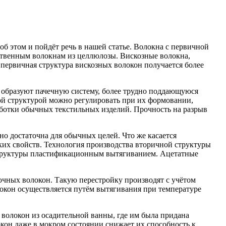
б этом и пойдёт речь в нашей статье. Волокна с первичной
сственным волокнам из целлюлозы. Вискозные волокна,
первичная структура вискозных волокон получается более
 образуют пачечную систему, более трудно поддающуюся
ой структурой можно регулировать при их формовании,
работки обычных текстильных изделий. Прочность на разрыв
но достаточна для обычных целей. Что же касается
ких свойств. Технология производства вторичной структуры
структуры пластификационным вытягиванием. Ацетатные
очных волокон. Такую перестройку производят с учётом
окон осуществляется путём вытягивания при температуре
волокон из осадительной ванны, где им была придана
кон даже в мокром состоянии снижает их способность к