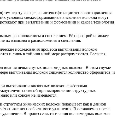
ия) температура с целью интенсификации теплового движения
 этих условиях свежесформованные вискозные волокна могут
 протекают при вытягивании и формовании и какова технология
заимным расположением и сцеплением. Её перестройка может
ие их взаимного расположения и сцепления.
ические исследования процесса вытягивания волокон
ются и лишь в той или иной мере распрямляются. Большая
тягивания невытянутых полиамидных волокон. В этом случае
мере вытягивания волокон снижается количество сферолитов, и
при вытягивании вискозных волокон с жёсткими
 междупачечных связей при выпрямлении структурных
 мало или совсем не изменяется.
й структуры химических волокон показывает как в данной
счёт снижения необратимого удлинения. В оставшемся после
ть удлинения. В процессе вытягивания полиамидных волокон