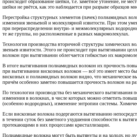
происходит образование шейки, т.е. заметное утонение, не ме
шейки не рвётся, как это наблюдается при разрыве образцов мн
Перестройка структурных элементов (пачек) полиамидных вол
изменения звеньевой и молекулярной извитости. При этом ум
при перераспределении внутри- и межмолекулярных водородн
те же группы, но расположенные в разных макромолекулах.
Технология производства вторичной структуры химических во
звеньев извитости. Этого не происходит при вытягивании це
волокон при вытягивании облегчается гибкостью их макромоле
В итоге вытягивания полиамидных волокон их прочность повышае
при вытягивании вискозных волокон — всё это имеет место бы
вискозных и полиамидных волокон видно, что механическое вы
причём особенно заметно повышается прочность волокон на ра
По технологии производства без механического вытягивания 
изменения в волокнах, в числе которых можно отметить повы
(особенно водородных), изменение энтропии системы. Химичес
Если вискозные волокна подергаются вытягиванию непосредст
в течении суток без заметного ухудшения способности к вытя
протекающими в них процессами кристаллизации.
Полиамидные волокна могут быть вытянуты и на холоду, но лу