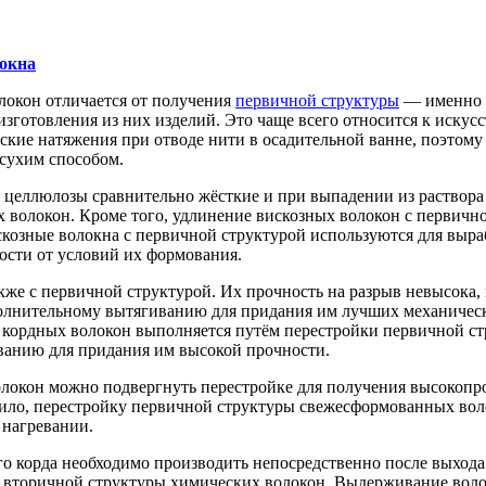
окна
локон отличается от получения
первичной структуры
— именно о
изготовления из них изделий. Это чаще всего относится к иску
ие натяжения при отводе нити в осадительной ванне, поэтому 
 сухим способом.
целлюлозы сравнительно жёсткие и при выпадении из раствора
х волокон. Кроме того, удлинение вискозных волокон с первичн
вискозные волокна с первичной структурой используются для вы
ости от условий их формования.
же с первичной структурой. Их прочность на разрыв невысока, 
ополнительному вытягиванию для придания им лучших механичес
 кордных волокон выполняется путём перестройки первичной 
иванию для придания им высокой прочности.
волокон можно подвергнуть перестройке для получения высокопр
вило, перестройку первичной структуры свежесформованных вол
 нагревании.
 корда необходимо производить непосредственно после выхода 
а вторичной структуры химических волокон. Выдерживание воло