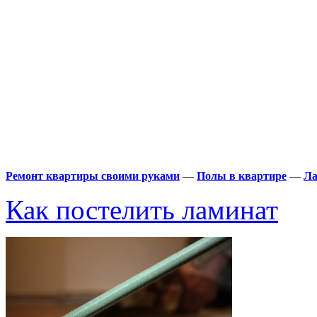
Ремонт квартиры своими руками
—
Полы в квартире
—
Ла
Как постелить ламинат