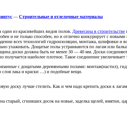
интус
—
Строительные и отделочные материалы
а один из красивейших видов полов.
Древесина в строительстве
бен и не только способен, но и отлично конкурирует с новыми
юдении всех технологий гидроизоляции, монтажа, шлифовки и в
ильно ухаживать. Дощатые полы устраиваются по лагам или бал
лщина доски должна быть не менее 30 — 40 мм. Доски соединяют
но получается наиболее плотное. Такое соединение увеличивает
вязанные с дощатыми деревянными полами: монтаж(настил), гидр
 слоя лака и краски …) и подобные вещи.
овую доску лучше стелить. Как и чем надо крепить доски к лага
а старый, сгнивших досок на новые, заделка щелей, вмятин, ца