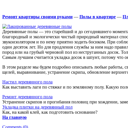
Ремонт квартиры своими руками
—
Полы в квартире
—
Пл
Деревянные полы — это старейший и до сегодняшнего момент
благородный и экологически чистый природный материал спосо
звукоизолятором и по нему приятно ходить босиком. При собл
один десяток лет. Но для продления службы за ним надо прав
пород или на грубый черновой пол из неструганных досок. То
Самым лучшим считается укладка досок в шпунт, потому что о
В этом разделе мы будем подробно описывать любые работы, с
щелей, выравнивание, устранение скрипа, обновление верхнего
Настил деревянного пола
Как выставить лаги по стяжке и по земляному полу. Какую пол
Ремонт деревянного пола
Устранение скрипов и прогибания половиц при хождении, замен
Укладка плитки на деревянный пол
Как, на какой клей, как подготовить основание?
На главную
Comments (0)