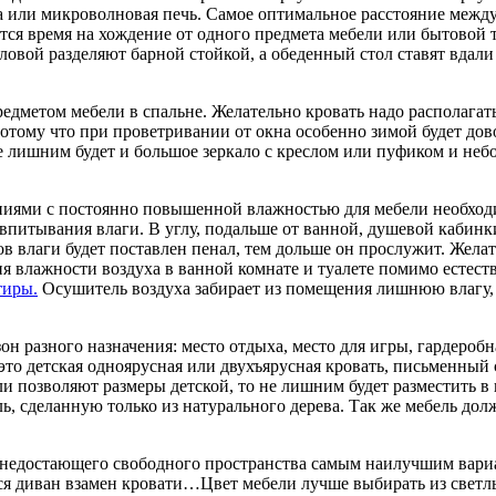
ка или микроволновая печь. Самое оптимальное расстояние между
тся время на хождение от одного предмета мебели или бытовой 
овой разделяют барной стойкой, а обеденный стол ставят вдали 
дметом мебели в спальне. Желательно кровать надо располагать
отому что при проветривании от окна особенно зимой будет дово
е лишним будет и большое зеркало с креслом или пуфиком и неб
ениями с постоянно повышенной влажностью для мебели необход
питывания влаги. В углу, подальше от ванной, душевой кабинки
в влаги будет поставлен пенал, тем дольше он прослужит. Желат
я влажности воздуха в ванной комнате и туалете помимо естес
тиры.
Осушитель воздуха забирает из помещения лишнюю влагу,
 разного назначения: место отдыха, место для игры, гардеробная
о детская одноярусная или двухъярусная кровать, письменный 
и позволяют размеры детской, то не лишним будет разместить в 
, сделанную только из натурального дерева. Так же мебель дол
к недостающего свободного пространства самым наилучшим вар
диван взамен кровати…Цвет мебели лучше выбирать из светлых 