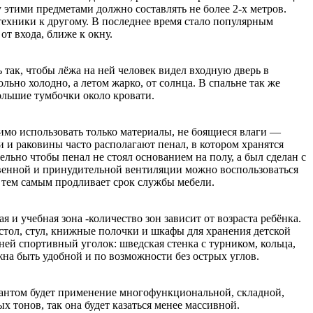
 этими предметами должно составлять не более 2-х метров.
техники к другому. В последнее время стало популярным
от входа, ближе к окну.
 так, чтобы лёжа на ней человек видел входную дверь в
льно холодно, а летом жарко, от солнца. В спальне так же
ольшие тумбочки около кровати.
имо использовать только материалы, не боящиеся влаги —
 и раковины часто располагают пенал, в котором хранятся
ельно чтобы пенал не стоял основанием на полу, а был сделан с
твенной и принудительной вентиляции можно воспользоваться
 тем самым продливает срок службы мебели.
 и учебная зона -количество зон зависит от возраста ребёнка.
стол, стул, книжные полочки и шкафы для хранения детской
ней спортивный уголок: шведская стенка с турником, кольца,
жна быть удобной и по возможности без острых углов.
иантом будет применение многофункциональной, складной,
тонов, так она будет казаться менее массивной.