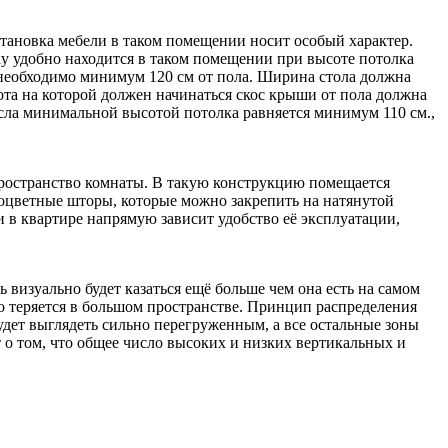
становка мебели в таком помещении носит особый характер.
ку удобно находится в таком помещении при высоте потолка
а необходимо минимум 120 см от пола. Ширина стола должна
ысота на которой должен начинаться скос крыши от пола должна
ресла минимальной высотой потолка равняется минимум 110 см.,
пространство комнаты. В такую конструкцию помещается
оцветные шторы, которые можно закрепить на натянутой
 в квартире напрямую зависит удобство её эксплуатации,
визуально будет казаться ещё больше чем она есть на самом
но теряется в большом пространстве. Принцип распределения
будет выглядеть сильно перегруженным, а все остальные зоны
т о том, что общее число высоких и низких вертикальных и