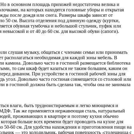
. Но в основном площадь прихожей недостаточна велика и
олочками, на которых находятся головные уборы и открытая
жды после дождя или снега. Размеры шкафа зависят от
оло 50 см. Высота отделения под длинную одежду (куртки,
вляется обувная тумбочка и небольшой стульчик, пуфик или
 невысокой и от 40 до 60 см. для высокой обуви (сапоги).
 или слушая музыку, общаться с членами семьи или принимать
т располагаться необходимая для каждой зоны мебель. В
или камина. Довольно часто в гостиной размещается библиотека
ыми, то сам шкаф будет казаться не таким большим, каким он
 перед диваном. При устройстве в гостиной рабочей зоны для
дь угол. Довольно часто гостиная совмещается со столовой или
и в гостиной должна быть сделана так, чтобы она не занимала
ояться влаги, быть трудноистираемым и легко моющимся и
 МДФ. Так же применяется нержавеющая сталь, натуральный
 людей, проживающих в квартире и поэтому кухня обычно
, которая больше всех времени будет проводить на кухне для
о 50-60 см. Для удобства нахождения и приготовления пищи на
ольник — это холодильник, рабочая поверхность -столешница с