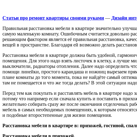
Статьи про ремонт квартиры своими руками
—
Дизайн инт
Правильная расстановка мебели в квартире значительно улучш
самую маленькую комнату. Ошибочным считается довольно распр
решающим фактором является её правильная расстановка, качес
вещей в пространстве. Благодаря ей возможно делать расстанов
Расстановка мебели в квартире должна быть удобной, гармонич
помещения. Для этого надо взять листочек в клетку, а лучше м
выключатели, радиаторы отопления. Далее надо определить что 
помощи линейки, простого карандаша и ножниц вырезаем прям
плане комнаты до того момента, пока не найдёте самый оптим
там не помещается и что же тогда делать? В этой ситуации н
Перед тем как покупать и расставлять мебель в квартире надо
потому что например если сначала купить и поставить в прих
желательно собирать сразу же после окончания отделочных рабо
мебель в самых необходимых помещениях, к которым относятся 
и подобные второстепенные для жизни помещения.
Расстановка мебели в квартире в: прихожей, гостиной, спал
Расстановка мебели в прихожей.