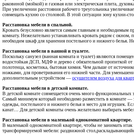
раковиной (мойкой) и газовая или электрическая плита, духов
При увеличении расстояния рабочего треугольника увеличивае
совмещать кухню со столовой. В этой ситуации зону кухни-стол
Расстановка мебели в спальной.
Кровать безусловно является самым главным и необходимым пре
комнату. Нежелательно устанавливать кровать рядом с окном, п
необходим шкаф для хранения постельного и нижнего белья. Н
Расстановка мебели в ванной и туалете.
Поскольку санузел (ванная комната и туалет) являются помещ
водостойкая ДСП, МДФ и дерево с обязательной пропиткой от в
полотенца, косметика, бытовая химия. Чем дальше от источнико
ножками, для проветривания его нижней части. Для уменьшени
дополнительным устройством —
осушителем воздуха для квар
Расстановка мебели в детской комнате.
В детской комнате совмещается очень много функциональных зон
Самый минимум который необходимо разместить в комнате — эт
одежды, постельного и нижнего белья и место для игрушек. Есл
канат… Для детской комнаты очень желательно выбирать мебель
Расстановка мебели в маленькой однокомнатной квартире.
В маленькой однокомнатной квартире, чтобы не занимать ита
трансформируемой мебели: раздвижной стол,раскладывающийся 