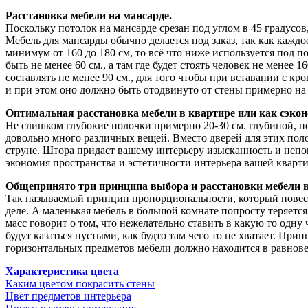
Расстановка мебели на мансарде.
Поскольку потолок на мансарде срезан под углом в 45 градусо
Мебель для мансарды обычно делается под заказ, так как каж
минимум от 160 до 180 см, то всё что ниже используется под
быть не менее 60 см., а там где будет стоять человек не менее
составлять не менее 90 см., для того чтобы при вставании с к
и при этом оно должно быть отодвинуто от стены примерно на 
Оптимальная расстановка мебели в квартире или как сэкон
Не слишком глубокие полочки примерно 20-30 см. глубиной, н
довольно много различных вещей. Вместо дверей для этих пол
струне. Штора придаст вашему интерьеру изысканность и непо
экономия пространства и эстетичности интерьера вашей кварт
Общепринято три принципа выбора и расстановки мебели в
Так называемый принцип пропорциональности, который повеству
деле. А маленькая мебель в большой комнате попросту теряется
масс говорит о том, что нежелательно ставить в какую то одну
будут казаться пустыми, как будто там чего то не хватает. Пр
горизонтальных предметов мебели должно находится в равнове
Характеристика цвета
Каким цветом покрасить стены
Цвет предметов интерьера