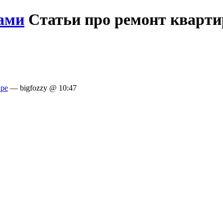
ами
Статьи про ремонт кварт
ире
— bigfozzy @ 10:47