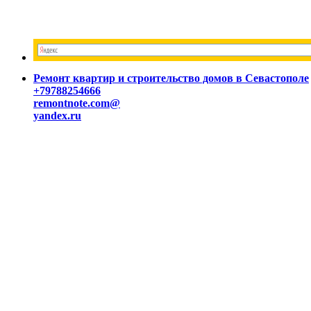
Ремонт квартир и строительство домов в Севастополе
+79788254666
remontnote.com@
yandex.ru