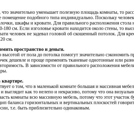
в, что значительно уменьшает полезную площадь комнаты, то рас
дое помещение подобного типа индивидуально. Поскольку челове
 полочки, шкафы и кровати. Для правильного расположения стол
 160-180 см. Если изголовье кровати находится около стены, то в
ровати человек не задевал головой об скошенный потолок. Для к
20 см.
омить пространство и деньги.
о высотой от пола до потолка помогут значительно сэкономить 
очек дешевле и проще применять тканевые однотонные или разн
вторимость. В зависимости от правильного расположения мебели
иры.
 квартире.
ет о том, что в маленькой комнате большая и массивная мебель 
 и выглядит как то нелепо и некрасиво, потому что она визуаль
 часть комнаты всю массивную мебель, потому что этот участок 
инцип баланса горизонтальных и вертикальных плоскостей говори
сии, т.е. быть приблизительно одинаковым.