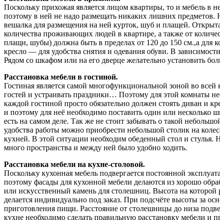
Поскольку прихожая является лицом квартиры, то и мебель в 
поэтому в ней не надо размещать никаких лишних предметов. 
вешалка для размещения на ней курток, шуб и плащей. Открыт
количества проживающих людей в квартире, а также от количес
плащи, шубы) должна быть в пределах от 120 до 150 см.,а для
кресло — для удобства снятия и одевания обуви. В зависимости 
Рядом со шкафом или на его дверце желательно установить бол
Расстановка мебели в гостиной.
Гостиная является самой многофункциональной зоной во всей к
гостей и устраивать праздники… Поэтому для этой комнаты нео
каждой гостиной просто обязательно должен стоять диван и кр
и поэтому для неё необходимо поставить один или несколько ш
есть на самом деле. Так же не стоит забывать о такой неболь
удобства работы можно приобрести небольшой столик на колеса
кухней. В этой ситуации необходим обеденный стол и стулья. 
много пространства и между ней было удобно ходить.
Расстановка мебели на кухне-столовой.
Поскольку кухонная мебель подвергается постоянной эксплуата
поэтому фасады для кухонной мебели делаются из хорошо обр
или искусственный камень для столешниц. Высота на которой
делается индивидуально под заказ. При подсчёте высоты за осно
приготовления пищи. Расстояние от столешницы до низа подве
кухне необходимо сделать правильную расстановку мебели и п