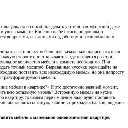
ю площадь, но и способно сделать уютной и комфортной даже
 уют в комнате. Конечно не без этого, но довольно
ается вопросами, связанными с удобством и расположением
чинать расстановку мебели, для начала надо нарисовать план
в какую сторону они открываются, где находятся розетки,
нимальное количество мебели в комнате необходимо. При
юдать точный масштаб. Вырезанные кусочки размещайте на
обходимо поставить всю необходимую мебель, но она попросту
 и трансформируемой мебели.
жение мебели в квартире?» И это достаточно важный момент,
сить всю остальную мебель? Встроенную мебель на кухне
ую квартиру, то самым первым делом надо будет поставить
ожно обставлять гостиную, кабинет, прихожую, балкон, лоджию
сставить мебель в маленькой однокомнатной квартире.