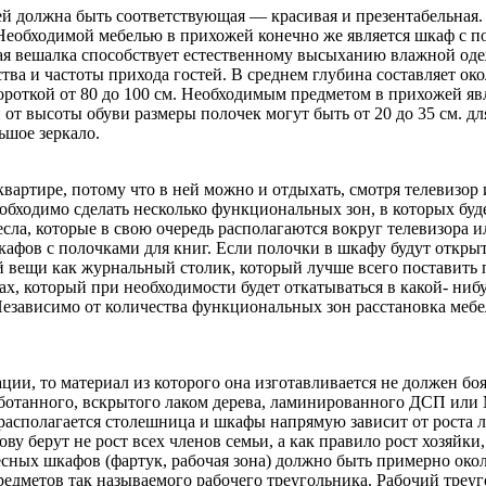
ней должна быть соответствующая — красивая и презентабельная
Необходимой мебелью в прихожей конечно же является шкаф с п
ая вешалка способствует естественному высыханию влажной оде
тва и частоты прихода гостей. В среднем глубина составляет ок
 короткой от 80 до 100 см. Необходимым предметом в прихожей я
от высоты обуви размеры полочек могут быть от 20 до 35 см. для
ьшое зеркало.
вартире, потому что в ней можно и отдыхать, смотря телевизор
бходимо сделать несколько функциональных зон, в которых буде
есла, которые в свою очередь располагаются вокруг телевизора 
кафов с полочками для книг. Если полочки в шкафу будут открыт
шой вещи как журнальный столик, который лучше всего поставить
х, который при необходимости будет откатываться в какой- нибу
Независимо от количества функциональных зон расстановка мебел
ции, то материал из которого она изготавливается не должен б
аботанного, вскрытого лаком дерева, ламинированного ДСП или
 располагается столешница и шкафы напрямую зависит от роста
ву берут не рост всех членов семьи, а как правило рост хозяйки
сных шкафов (фартук, рабочая зона) должно быть примерно окол
редметов так называемого рабочего треугольника. Рабочий треуг