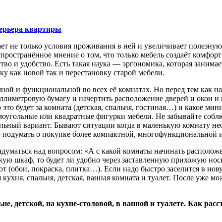
ерьера квартиры
ает не только условия проживания в ней и увеличивает полезну
остранённое мнение о том, что только мебель создаёт комфорт и
тво и удобство. Есть такая наука — эргономика, которая заним
ку как новой так и перестановку старой мебели.
ной и функциональной во всех её комнатах. Но перед тем как на
иллиметровую бумагу и начертить расположение дверей и окон и 
это будет за комната (детская, спальня, гостиная…) и какое ми
оугольные или квадратные фигурки мебели. Не забывайте собл
альный вариант. Бывают ситуации когда в маленькую комнату не
адо подумать о покупке более компактной, многофункциональной
 задуматься над вопросом: «А с какой комнаты начинать располо
ожую шкаф, то будет ли удобно через заставленную прихожую но
т (обои, покраска, плитка…). Если надо быстро заселится в нов
кухня, спальня, детская, ванная комната и туалет. После уже м
ьне, детской, на кухне-столовой, в ванной и туалете. Как ра