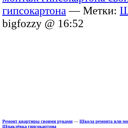
гипсокартона
— Метки:
Ш
bigfozzy @ 16:52
Ремонт квартиры своими руками
—
Школа ремонта или мо
Шпаклёвка гипсокартона