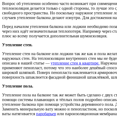
Вопрос об утеплении особенно часто возникает при совмещени
теплоизоляция делается только с одной стороны, то лучше это
свободного пространства. Но поскольку наружное утепление ло
случаев утепление балкона делают изнутри. Для достижения на
Перед началом утепления балкона или лоджии необходимо поза
через них идёт незначительная теплопотеря. Например через ст
плюс ко всему получается дополнительная шумоизоляция.
Утепление стен.
Утепление стен на балконе или лоджии так же как и пола желат
наружных стен. На теплоизоляции внутренних стен мы не буде
описана в нашей статье —
утепление стен в квартире.
Наружная 
применяют пенопласт, потому что это наиболее дешёвый спосо
широкой шляпкой. Поверх пенопласта наклеивается армировочна
поверхность шпаклюется фасадной финишной шпаклёвкой, шлифу
Утепление пола.
Утепление пола на балконе так же может быть сделано с двух с
помощи системы плавающих и тёплых полов подробно описан
утепление балкона при помощи устройства деревянного пола. 
Заменить минеральную вату можно и пенопластном, но посколь
ваты натягивается
паробарьер
или пароизоляционная мембрана, 