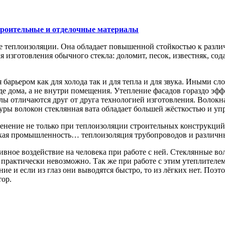
роительные и отделочные материалы
е теплоизоляции. Она обладает повышенной стойкостью к разли
 изготовления обычного стекла: доломит, песок, известняк, сод
барьером как для холода так и для тепла и для звука. Иными сло
де дома, а не внутри помещения. Утепление фасадов гораздо э
иалы отличаются друг от друга технологией изготовления. Волок
ктуры волокон стеклянная вата обладает большей жёсткостью и у
нение не только при теплоизоляции строительных конструкций (
кая промышленность… теплоизоляция трубопроводов и различных
ное воздействие на человека при работе с ней. Стеклянные вол
 практически невозможно. Так же при работе с этим утеплителе
ние и если из глаз они выводятся быстро, то из лёгких нет. Поэ
тор.