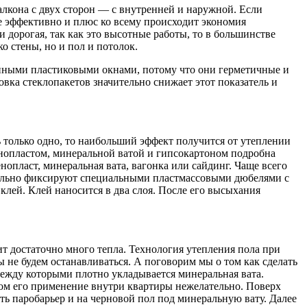
алкона с двух сторон — с внутренней и наружной. Если
ее эффективно и плюс ко всему происходит экономия
 дорогая, так как это высотные работы, то в большинстве
о стены, но и пол и потолок.
енными пластиковыми окнами, потому что они герметичные и
овка стеклопакетов значительно снижает этот показатель и
ь только одно, то наибольший эффект получится от утеплении
енопластом, минеральной ватой и гипсокартоном подробна
опласт, минеральная вата, вагонка или сайдинг. Чаще всего
ительно фиксируют специальными пластмассовыми дюбелями с
клей. Клей наносится в два слоя. После его высыхания
ит достаточно много тепла. Технология утепления пола при
 не будем останавливаться. А поговорим мы о том как сделать
между которыми плотно укладывается минеральная вата.
лом его применение внутри квартиры нежелательно. Поверх
ь паробарьер и на черновой пол под минеральную вату. Далее