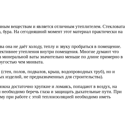
чным веществам и является отличным утеплителем. Стекловата
а, бура. На сегодняшний момент этот материал практически на
ва она не даёт холоду, теплу и звуку пробраться в помещение.
ффективнее утепления внутри помещения. Многие думают что
на минеральной ваты значительно меньше по длине примерно в
пругостью чем минвата.
стен, полов, подвалов, крыш, водопроводных труб), но и
 изделий, не предназначенных для строительства).
окна достаточно хрупкие и ломаясь, попадают в воздух, на
м необходимо беречь глаза и защищать дыхательные пути. При
тому при работе с этой теплоизоляцией необходимо иметь