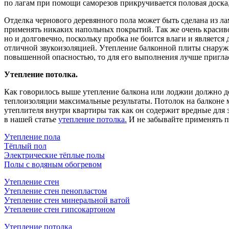
по лагам при помощи саморезов прикручивается половая доск
Отделка чернового деревянного пола может быть сделана из ла
применять никаких напольных покрытий. Так же очень красиво
но и долговечно, поскольку пробка не боится влаги и являетс
отличной звукоизоляцией. Утепление балконной плиты снаружи
повышенной опасностью, то для его выполнения лучше пригла
Утепление потолка.
Как говорилось выше утепление балкона или лоджии должно де
теплоизоляции максимальные результаты. Потолок на балконе 
утеплителя внутри квартиры так как он содержит вредные для 
в нашей статье
утепление потолка.
И не забывайте применять п
Утепление пола
Тёплый пол
Электрические тёплые полы
Полы с водяным обогревом
Утепление стен
Утепление стен пенопластом
Утепление стен минеральной ватой
Утепление стен гипсокартоном
Утепление потолка