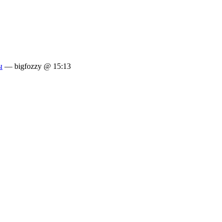
ы
— bigfozzy @ 15:13