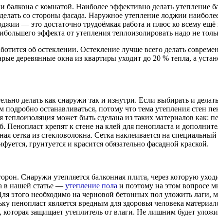
и балкона с комнатой. Наиболее эффективно делать утепление б
 сделать со стороны фасада. Наружное утепление лоджии наибол
джии — это достаточно трудоёмкая работа и плюс ко всему ещё и
ибольшего эффекта от утепления теплоизолировать надо не тольк
ботится об остеклении. Остекление лучше всего делать соврем
арые деревянные окна из квартиры уходит до 20 % тепла, а устан
ельно делать как снаружи так и изнутри. Если выбирать и делат
м подробно останавливаться, потому что тема утепления стен п
теплоизоляция может быть сделана из таких материалов как: пен
б. Пенопласт крепят к стене на клей для пенопласта и дополн
я сетка из стекловолокна. Сетка наклеивается на специальный 
ется, грунтуется и красится обязательно фасадной краской.
торон. Снаружи утепляется балконная плита, через которую уход
а в нашей статье —
утепление пола
и поэтому на этом вопросе мы
Для этого необходимо на черновой бетонных пол уложить лаги, 
ку пенопласт является вредным для здоровья человека материа
которая защищает утеплитель от влаги. Не лишним будет уложит