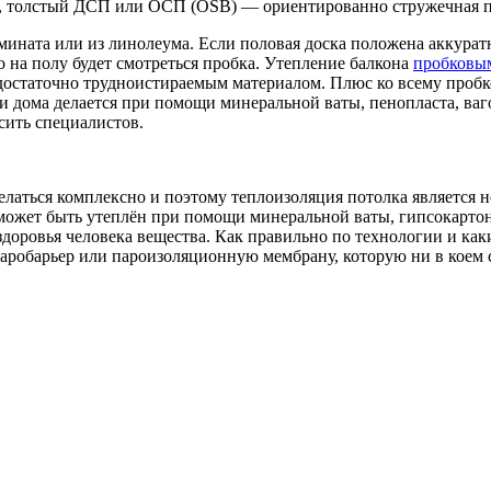
а, толстый ДСП или ОСП (OSB) — ориентированно стружечная п
мината или из линолеума. Если половая доска положена аккуратн
 на полу будет смотреться пробка. Утепление балкона
пробковы
я достаточно трудноистираемым материалом. Плюс ко всему пробк
 дома делается при помощи минеральной ваты, пенопласта, ваго
сить специалистов.
латься комплексно и поэтому теплоизоляция потолка является н
может быть утеплён при помощи минеральной ваты, гипсокартон
здоровья человека вещества. Как правильно по технологии и ка
аробарьер или пароизоляционную мембрану, которую ни в коем 